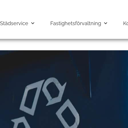
Städservice
Fastighetsförvaltning
K