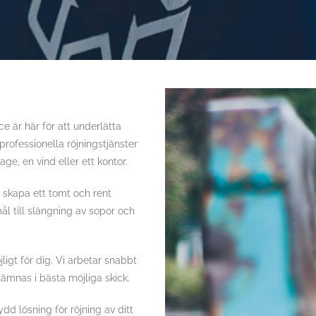
 är här för att underlätta
rofessionella röjningstjänster
ge, en vind eller ett kontor.
tt skapa ett tomt och rent
l till slängning av sopor och
igt för dig. Vi arbetar snabbt
lämnas i bästa möjliga skick.
dd lösning för röjning av ditt