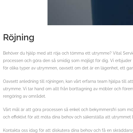
Röjning
Behöver du hjälp med att röja och tömma ett utrymme? Vital Service
processen och göra den så smidig som möjligt för dig. Vi erbjuder p
för olika typer av utrymmen, oavsett om det är en lägenhet, ett gara
Oavsett anledning till röjningen, kan vårt erfarna team hjälpa till a
utrymme. Vi tar hand om allt från borttagning av möbler och föremå
rengöring av området.
Vårt mål är att göra processen så enkel och bekymmersfri som möjl
och effektivt för att möta dina behov och säkerställa att utrymmet 
Kontakta oss idag för att diskutera dina behov och få en skräddarsy