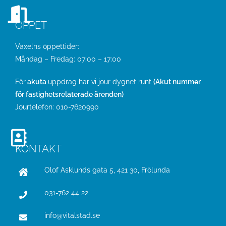
ÖPPET
Växelns öppettider:
Måndag – Fredag: 07:00 – 17:00
För
akuta
uppdrag har vi jour dygnet runt
(Akut nummer
för fastighetsrelaterade ärenden)
Jourtelefon:
010-7620990
KONTAKT
Olof Asklunds gata 5, 421 30, Frölunda
031-762 44 22
info@vitalstad.se