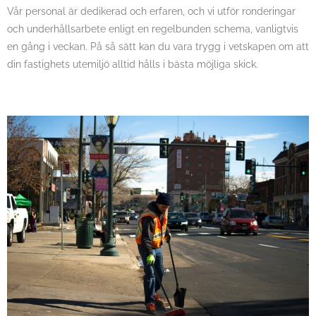
Vår personal är dedikerad och erfaren, och vi utför ronderingar
och underhållsarbete enligt en regelbunden schema, vanligtvis
en gång i veckan. På så sätt kan du vara trygg i vetskapen om att
din fastighets utemiljö alltid hålls i bästa möjliga skick.