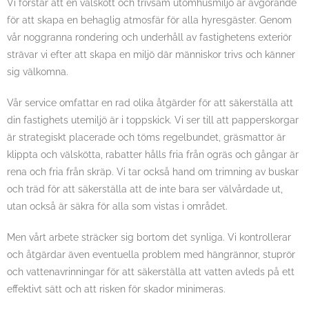
Vi förstår att en välskött och trivsam utomhusmiljö är avgörande
för att skapa en behaglig atmosfär för alla hyresgäster. Genom
vår noggranna rondering och underhåll av fastighetens exteriör
strävar vi efter att skapa en miljö där människor trivs och känner
sig välkomna.
Vår service omfattar en rad olika åtgärder för att säkerställa att
din fastighets utemiljö är i toppskick. Vi ser till att papperskorgar
är strategiskt placerade och töms regelbundet, gräsmattor är
klippta och välskötta, rabatter hålls fria från ogräs och gångar är
rena och fria från skräp. Vi tar också hand om trimning av buskar
och träd för att säkerställa att de inte bara ser välvårdade ut,
utan också är säkra för alla som vistas i området.
Men vårt arbete sträcker sig bortom det synliga. Vi kontrollerar
och åtgärdar även eventuella problem med hängrännor, stuprör
och vattenavrinningar för att säkerställa att vatten avleds på ett
effektivt sätt och att risken för skador minimeras.