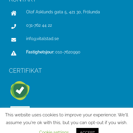
Olof Asklunds gata 5, 421 30, Frölunda
031-762 44 22
info@vitalstad.se
Fastighetsjour:
010-7620990
CERTIFIKAT
This website uses cookies to improve your experience. We'll
assume you're ok with this, but you can opt-out if you wish.
Cookie settings
ACCEPT